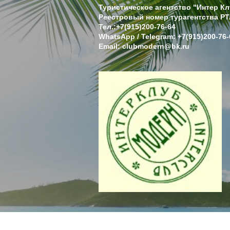
Туристическое агентство "Интер К
Реестровый номер турагентства РТ
Тел.:+7(915)200-76-64
WhatsApp / Telegram: +7(915)200-76-
Email: clubmodern@bk.ru