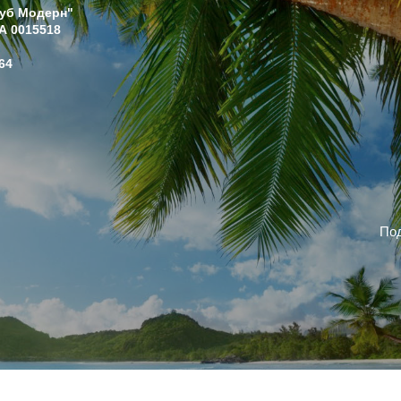
луб Модерн"
А 0015518
64
Под