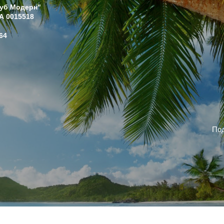
луб Модерн"
А 0015518
64
Под