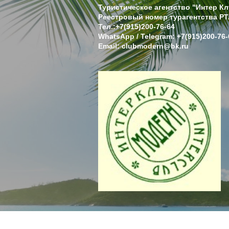
Туристическое агентство "Интер К
Реестровый номер турагентства РТ
Тел.:+7(915)200-76-64
WhatsApp / Telegram: +7(915)200-76-
Email: clubmodern@bk.ru